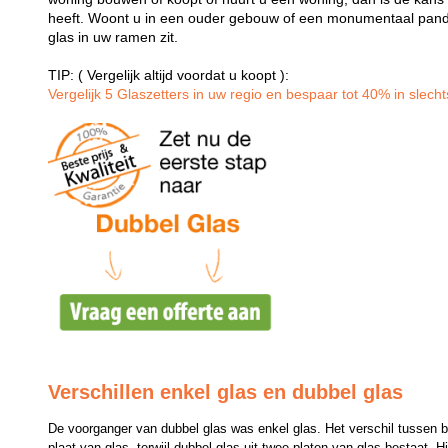
heeft. Woont u in een ouder gebouw of een monumentaal pand
glas in uw ramen zit.
TIP: ( Vergelijk altijd voordat u koopt ):
Vergelijk 5 Glaszetters in uw regio en bespaar tot 40% in slechts
Verschillen enkel glas en dubbel glas
De voorganger van dubbel glas was enkel glas. Het verschil tussen bei
plaat van glas, terwijl dubbel glas uit twee platen van glas bestaat. H