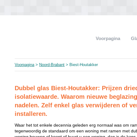
Voorpagina
Gl
Voorpagina
>
Noord-Brabant
> Biest-Houtakker
Dubbel glas Biest-Houtakker: Prijzen dri
isolatiewaarde. Waarom nieuwe beglazing
nadelen. Zelf enkel glas verwijderen of ve
installeren.
Waar het tot enkele decennia geleden erg normaal was om rame
tegenwoordig de standaard om een woning met ramen met dubb
woning bouwen of koopt of huurt u een woning, dan is de kans