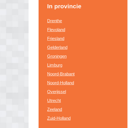
In provincie
Drenthe
Flevoland
Friesland
Gelderland
Groningen
Limburg
Noord-Brabant
Noord-Holland
Overijssel
Utrecht
Zeeland
Zuid-Holland