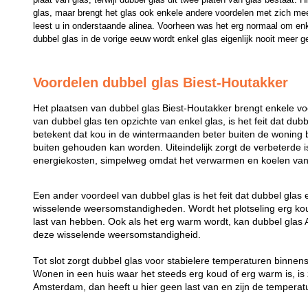
glas, maar brengt het glas ook enkele andere voordelen met zich mee
leest u in onderstaande alinea. Voorheen was het erg normaal om enk
dubbel glas in de vorige eeuw wordt enkel glas eigenlijk nooit meer g
Voordelen dubbel glas Biest-Houtakker
Het plaatsen van dubbel glas Biest-Houtakker brengt enkele v
van dubbel glas ten opzichte van enkel glas, is het feit dat dubb
betekent dat kou in de wintermaanden beter buiten de woning b
buiten gehouden kan worden. Uiteindelijk zorgt de verbeterde i
energiekosten, simpelweg omdat het verwarmen en koelen van 
Een ander voordeel van dubbel glas is het feit dat dubbel glas
wisselende weersomstandigheden. Wordt het plotseling erg koud
last van hebben. Ook als het erg warm wordt, kan dubbel gl
deze wisselende weersomstandigheid.
Tot slot zorgt dubbel glas voor stabielere temperaturen binne
Wonen in een huis waar het steeds erg koud of erg warm is, is z
Amsterdam, dan heeft u hier geen last van en zijn de temperatu