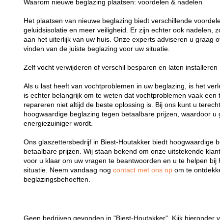
Waarom nieuwe beglazing plaatsen: voordelen & nadelen
Het plaatsen van nieuwe beglazing biedt verschillende voordelen
geluidsisolatie en meer veiligheid. Er zijn echter ook nadelen,
aan het uiterlijk van uw huis. Onze experts adviseren u graag o
vinden van de juiste beglazing voor uw situatie.
Zelf vocht verwijderen of verschil besparen en laten installeren
Als u last heeft van vochtproblemen in uw beglazing, is het verl
is echter belangrijk om te weten dat vochtproblemen vaak een t
repareren niet altijd de beste oplossing is. Bij ons kunt u terech
hoogwaardige beglazing tegen betaalbare prijzen, waardoor u 
energiezuiniger wordt.
Ons glaszettersbedrijf in Biest-Houtakker biedt hoogwaardige b
betaalbare prijzen. Wij staan bekend om onze uitstekende klant
voor u klaar om uw vragen te beantwoorden en u te helpen bij 
situatie. Neem vandaag nog
contact met ons op
om te ontdekk
beglazingsbehoeften.
Geen bedrijven gevonden in "Biest-Houtakker". Kijk hieronder v