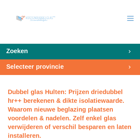
Zoeken
Selecteer provincie
Dubbel glas Hulten: Prijzen driedubbel
hr++ berekenen & dikte isolatiewaarde.
Waarom nieuwe beglazing plaatsen
voordelen & nadelen. Zelf enkel glas
verwijderen of verschil besparen en laten
installeren.