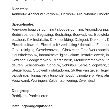
Diensten
:
Aanbouw, Aanbouw / verbouw, Herbouw, Nieuwbouw, Onderhou
Specialisatie
:
Aanvraag bouwvergunning / sloopvergunning, Airconditioning
Bedrijfspanden, Beglazing, Bestrating, Bouwadvies, Bouwtek
plaatsen, CV-Installatie, Dakbedekking, Dakgoot, Dakkapel,
Electriciteitswerk, Electriciteit / verlichting / domotica, Fund
Gevelreiniging, Gevelrenovatie, Glaszetter, Graafwerkzaa
Houtskeletbouw, Inbraakbeveiliging / alarm, Installatiewerk, In
Kozijnen, Loodgieterwerk, Metselwerk, Meubeltimmerwerk / 
deuren, Schilderwerk, Schouw, Schuifpui, Serre, Sloopwerk,
Steigerbouw, Stucwerk / stukadoren, Stutten van gevel, Tegelw
balustrade, Tuinaanleg / tuinonderhoud / tuinontwerp, Ventilat
Vouwwand, Woningen, Zolder, Zonwering, Zwembad
Doelgroep
:
Bedrijven, Particulieren
Betalingsmogelijkheden
: