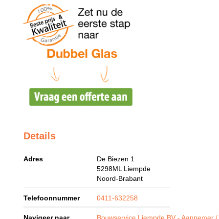
Details
Adres
De Biezen 1
5298ML
Liempde
Noord-Brabant
Telefoonnummer
0411-632258
Navigeer naar
Bouwservice Liempde BV - Aannemer / 