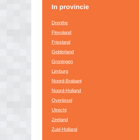
In provincie
Drenthe
Flevoland
Friesland
Gelderland
Groningen
Limburg
Noord-Brabant
Noord-Holland
Overijssel
Utrecht
Zeeland
Zuid-Holland