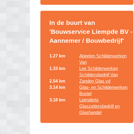
In de buurt van
'Bouwservice Liempde BV -
Aannemer / Bouwbedrijf'
1.27 km
Abeelen Schilderwerken
Van
1.33 km
Lee Schilderwerken
Schildersbedrijf Van
2.54 km
Zanden Glas vd
3.14 km
Glas- en Schilderwerken
Boxtel
3.18 km
Leenderts
Glaszettersbedrijf en
Glashandel