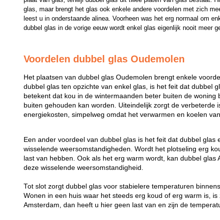
glas, maar brengt het glas ook enkele andere voordelen met zich mee
leest u in onderstaande alinea. Voorheen was het erg normaal om enk
dubbel glas in de vorige eeuw wordt enkel glas eigenlijk nooit meer g
Voordelen dubbel glas Oudemolen
Het plaatsen van dubbel glas Oudemolen brengt enkele voorde
dubbel glas ten opzichte van enkel glas, is het feit dat dubbel g
betekent dat kou in de wintermaanden beter buiten de woning b
buiten gehouden kan worden. Uiteindelijk zorgt de verbeterde i
energiekosten, simpelweg omdat het verwarmen en koelen van 
Een ander voordeel van dubbel glas is het feit dat dubbel glas
wisselende weersomstandigheden. Wordt het plotseling erg koud
last van hebben. Ook als het erg warm wordt, kan dubbel gl
deze wisselende weersomstandigheid.
Tot slot zorgt dubbel glas voor stabielere temperaturen binne
Wonen in een huis waar het steeds erg koud of erg warm is, is z
Amsterdam, dan heeft u hier geen last van en zijn de temperatu