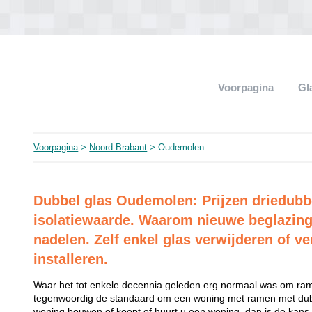
Voorpagina
Gl
Voorpagina
>
Noord-Brabant
> Oudemolen
Dubbel glas Oudemolen: Prijzen driedubb
isolatiewaarde. Waarom nieuwe beglazing
nadelen. Zelf enkel glas verwijderen of ve
installeren.
Waar het tot enkele decennia geleden erg normaal was om rame
tegenwoordig de standaard om een woning met ramen met dubb
woning bouwen of koopt of huurt u een woning, dan is de kans