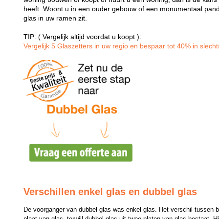
heeft. Woont u in een ouder gebouw of een monumentaal pand
glas in uw ramen zit.
TIP: ( Vergelijk altijd voordat u koopt ):
Vergelijk 5 Glaszetters in uw regio en bespaar tot 40% in slechts
Verschillen enkel glas en dubbel glas
De voorganger van dubbel glas was enkel glas. Het verschil tussen bei
plaat van glas, terwijl dubbel glas uit twee platen van glas bestaat. H