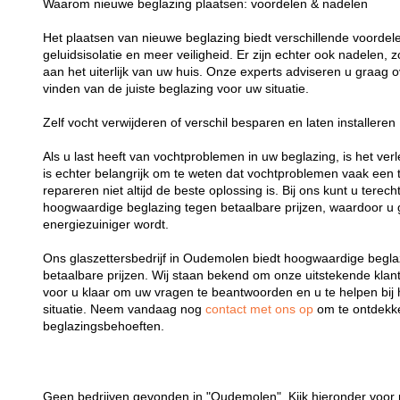
Waarom nieuwe beglazing plaatsen: voordelen & nadelen
Het plaatsen van nieuwe beglazing biedt verschillende voordelen
geluidsisolatie en meer veiligheid. Er zijn echter ook nadelen,
aan het uiterlijk van uw huis. Onze experts adviseren u graag o
vinden van de juiste beglazing voor uw situatie.
Zelf vocht verwijderen of verschil besparen en laten installeren
Als u last heeft van vochtproblemen in uw beglazing, is het verl
is echter belangrijk om te weten dat vochtproblemen vaak een t
repareren niet altijd de beste oplossing is. Bij ons kunt u terech
hoogwaardige beglazing tegen betaalbare prijzen, waardoor u 
energiezuiniger wordt.
Ons glaszettersbedrijf in Oudemolen biedt hoogwaardige beglaz
betaalbare prijzen. Wij staan bekend om onze uitstekende klant
voor u klaar om uw vragen te beantwoorden en u te helpen bij 
situatie. Neem vandaag nog
contact met ons op
om te ontdekk
beglazingsbehoeften.
Geen bedrijven gevonden in "Oudemolen". Kijk hieronder voor 