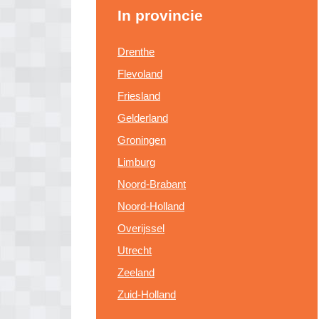
In provincie
Drenthe
Flevoland
Friesland
Gelderland
Groningen
Limburg
Noord-Brabant
Noord-Holland
Overijssel
Utrecht
Zeeland
Zuid-Holland