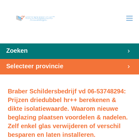
Zoeken
Selecteer provincie
Braber Schildersbedrijf vd 06-53748294:
Prijzen driedubbel hr++ berekenen &
dikte isolatiewaarde. Waarom nieuwe
beglazing plaatsen voordelen & nadelen.
Zelf enkel glas verwijderen of verschil
besparen en laten installeren.