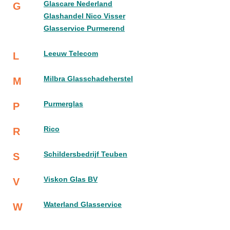
Glascare Nederland
G
Glashandel Nico Visser
Glasservice Purmerend
Leeuw Telecom
L
Milbra Glasschadeherstel
M
Purmerglas
P
Rico
R
Schildersbedrijf Teuben
S
Viskon Glas BV
V
Waterland Glasservice
W