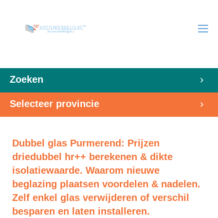
Zoeken
Selecteer provincie
Dubbel glas Purmerend: Prijzen
driedubbel hr++ berekenen & dikte
isolatiewaarde. Waarom nieuwe
beglazing plaatsen voordelen & nadelen.
Zelf enkel glas verwijderen of verschil
besparen en laten installeren.