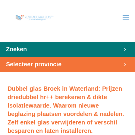
Zoeken
Selecteer provincie
Dubbel glas Broek in Waterland: Prijzen
driedubbel hr++ berekenen & dikte
isolatiewaarde. Waarom nieuwe
beglazing plaatsen voordelen & nadelen.
Zelf enkel glas verwijderen of verschil
besparen en laten installeren.