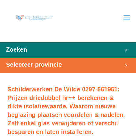
Zoeken
Selecteer provincie
Schilderwerken De Wilde 0297-561961:
Prijzen driedubbel hr++ berekenen &
dikte isolatiewaarde. Waarom nieuwe
beglazing plaatsen voordelen & nadelen.
Zelf enkel glas verwijderen of verschil
besparen en laten installeren.