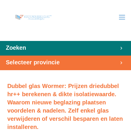
Zoeken
Selecteer provincie
Dubbel glas Wormer: Prijzen driedubbel
hr++ berekenen & dikte isolatiewaarde.
Waarom nieuwe beglazing plaatsen
voordelen & nadelen. Zelf enkel glas
verwijderen of verschil besparen en laten
installeren.