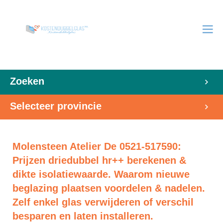
Zoeken
Selecteer provincie
Molensteen Atelier De 0521-517590:
Prijzen driedubbel hr++ berekenen &
dikte isolatiewaarde. Waarom nieuwe
beglazing plaatsen voordelen & nadelen.
Zelf enkel glas verwijderen of verschil
besparen en laten installeren.