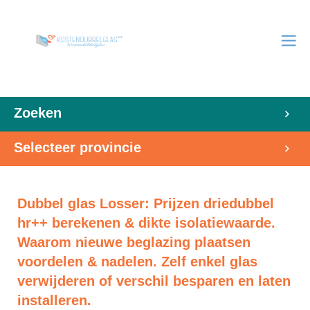
Zoeken
Selecteer provincie
Dubbel glas Losser: Prijzen driedubbel
hr++ berekenen & dikte isolatiewaarde.
Waarom nieuwe beglazing plaatsen
voordelen & nadelen. Zelf enkel glas
verwijderen of verschil besparen en laten
installeren.