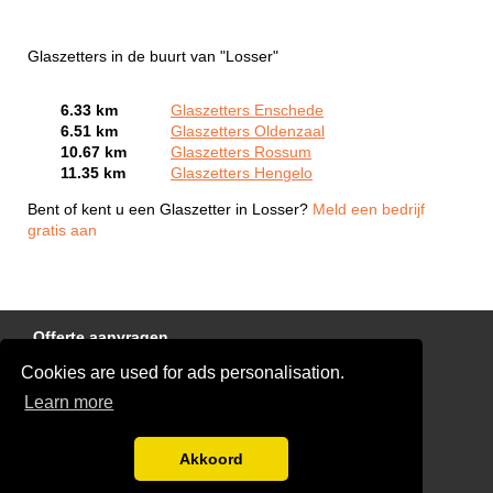
Glaszetters in de buurt van "Losser"
6.33 km
Glaszetters Enschede
6.51 km
Glaszetters Oldenzaal
10.67 km
Glaszetters Rossum
11.35 km
Glaszetters Hengelo
Bent of kent u een Glaszetter in Losser?
Meld een bedrijf
gratis aan
Offerte aanvragen
Cookies are used for ads personalisation.
Links
Learn more
Disclaimer
Blog
Akkoord
Ben jij een glaszetter?