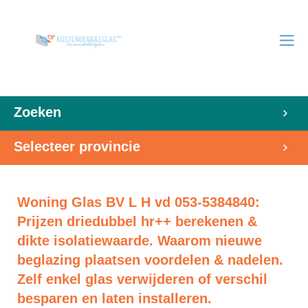
Zoeken
Selecteer provincie
Woning Glas BV L H vd 053-5384840:
Prijzen driedubbel hr++ berekenen &
dikte isolatiewaarde. Waarom nieuwe
beglazing plaatsen voordelen & nadelen.
Zelf enkel glas verwijderen of verschil
besparen en laten installeren.