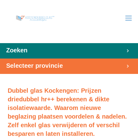
Zoeken
Selecteer provincie
Dubbel glas Kockengen: Prijzen
driedubbel hr++ berekenen & dikte
isolatiewaarde. Waarom nieuwe
beglazing plaatsen voordelen & nadelen.
Zelf enkel glas verwijderen of verschil
besparen en laten installeren.