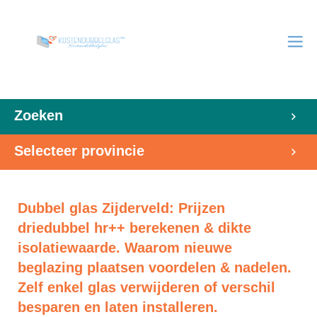
Zoeken
Selecteer provincie
Dubbel glas Zijderveld: Prijzen
driedubbel hr++ berekenen & dikte
isolatiewaarde. Waarom nieuwe
beglazing plaatsen voordelen & nadelen.
Zelf enkel glas verwijderen of verschil
besparen en laten installeren.