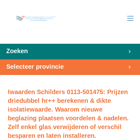
Zoeken
Selecteer provincie
Iwaarden Schilders 0113-501475: Prijzen
driedubbel hr++ berekenen & dikte
isolatiewaarde. Waarom nieuwe
beglazing plaatsen voordelen & nadelen.
Zelf enkel glas verwijderen of verschil
besparen en laten installeren.