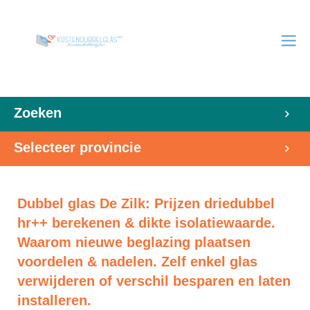
Zoeken
Selecteer provincie
Dubbel glas De Zilk: Prijzen driedubbel
hr++ berekenen & dikte isolatiewaarde.
Waarom nieuwe beglazing plaatsen
voordelen & nadelen. Zelf enkel glas
verwijderen of verschil besparen en laten
installeren.