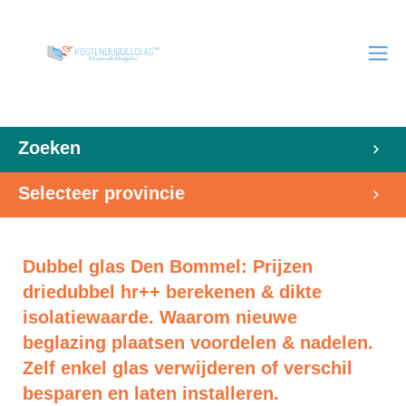
Zoeken
Selecteer provincie
Dubbel glas Den Bommel: Prijzen
driedubbel hr++ berekenen & dikte
isolatiewaarde. Waarom nieuwe
beglazing plaatsen voordelen & nadelen.
Zelf enkel glas verwijderen of verschil
besparen en laten installeren.