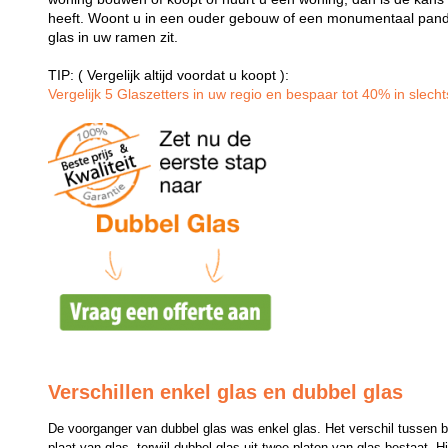
heeft. Woont u in een ouder gebouw of een monumentaal pand
glas in uw ramen zit.
TIP: ( Vergelijk altijd voordat u koopt ):
Vergelijk 5 Glaszetters in uw regio en bespaar tot 40% in slechts
Verschillen enkel glas en dubbel glas
De voorganger van dubbel glas was enkel glas. Het verschil tussen bei
plaat van glas, terwijl dubbel glas uit twee platen van glas bestaat. H