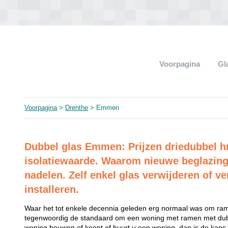
Voorpagina
Gl
Voorpagina
>
Drenthe
> Emmen
Dubbel glas Emmen: Prijzen driedubbel h
isolatiewaarde. Waarom nieuwe beglazing
nadelen. Zelf enkel glas verwijderen of ve
installeren.
Waar het tot enkele decennia geleden erg normaal was om rame
tegenwoordig de standaard om een woning met ramen met dubb
woning bouwen of koopt of huurt u een woning, dan is de kans