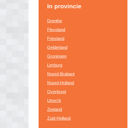
In provincie
Drenthe
Flevoland
Friesland
Gelderland
Groningen
Limburg
Noord-Brabant
Noord-Holland
Overijssel
Utrecht
Zeeland
Zuid-Holland