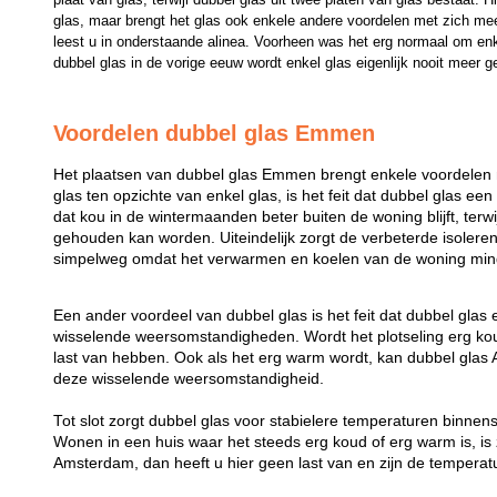
glas, maar brengt het glas ook enkele andere voordelen met zich mee
leest u in onderstaande alinea. Voorheen was het erg normaal om enk
dubbel glas in de vorige eeuw wordt enkel glas eigenlijk nooit meer g
Voordelen dubbel glas Emmen
Het plaatsen van dubbel glas Emmen brengt enkele voordelen 
glas ten opzichte van enkel glas, is het feit dat dubbel glas een
dat kou in de wintermaanden beter buiten de woning blijft, ter
gehouden kan worden. Uiteindelijk zorgt de verbeterde isolere
simpelweg omdat het verwarmen en koelen van de woning mind
Een ander voordeel van dubbel glas is het feit dat dubbel glas
wisselende weersomstandigheden. Wordt het plotseling erg koud
last van hebben. Ook als het erg warm wordt, kan dubbel gl
deze wisselende weersomstandigheid.
Tot slot zorgt dubbel glas voor stabielere temperaturen binne
Wonen in een huis waar het steeds erg koud of erg warm is, is z
Amsterdam, dan heeft u hier geen last van en zijn de temperatu