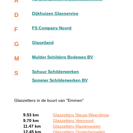
A
Dijkhuizen Glasservice
D
FS Company Noord
F
Glaseiland
G
Mulder Schilders Bodewes BV
M
Schuur Schilderwerken
S
Sommer Schilderwerken BV
Glaszetters in de buurt van "Emmen"
9.53 km
Glaszetters Nieuw-Weerdinge
9.70 km
Glaszetters Veenoord
11.47 km
Glaszetters Klazienaveen
12.45 km
Glaszetters Oosterhesselen