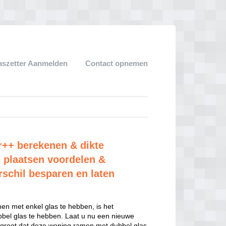
aszetter Aanmelden
Contact opnemen
r++ berekenen & dikte
 plaatsen voordelen &
rschil besparen en laten
n met enkel glas te hebben, is het
el glas te hebben. Laat u nu een nieuwe
 groot dat deze woning ramen met dubbel glas