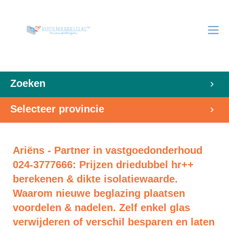
Zoeken
Selecteer provincie
Ariëns - Partner in vastgoedonderhoud
024-3777666: Prijzen driedubbel hr++
berekenen & dikte isolatiewaarde.
Waarom nieuwe beglazing plaatsen
voordelen & nadelen. Zelf enkel glas
verwijderen of verschil besparen en laten