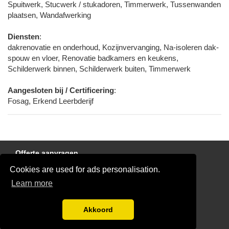
Spuitwerk, Stucwerk / stukadoren, Timmerwerk, Tussenwanden
plaatsen, Wandafwerking
Diensten
:
dakrenovatie en onderhoud, Kozijnvervanging, Na-isoleren dak-
spouw en vloer, Renovatie badkamers en keukens,
Schilderwerk binnen, Schilderwerk buiten, Timmerwerk
Aangesloten bij / Certificering
:
Fosag, Erkend Leerbderijf
Offerte aanvragen
Cookies are used for ads personalisation.
Links
Learn more
Disclaimer
Blog
Akkoord
Ben jij een glaszetter?