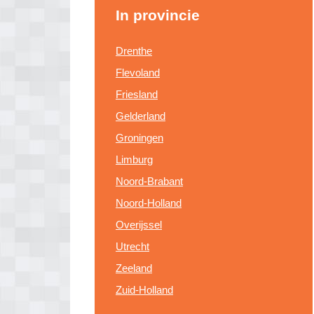
In provincie
Drenthe
Flevoland
Friesland
Gelderland
Groningen
Limburg
Noord-Brabant
Noord-Holland
Overijssel
Utrecht
Zeeland
Zuid-Holland