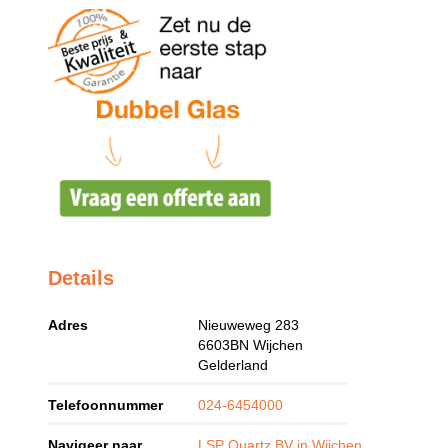
Details
Adres
Nieuweweg 283
6603BN
Wijchen
Gelderland
Telefoonnummer
024-6454000
Navigeer naar
LSP Quartz BV in Wijchen