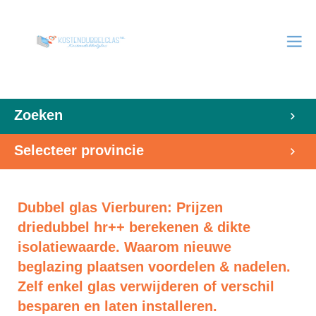
Zoeken
Selecteer provincie
Dubbel glas Vierburen: Prijzen
driedubbel hr++ berekenen & dikte
isolatiewaarde. Waarom nieuwe
beglazing plaatsen voordelen & nadelen.
Zelf enkel glas verwijderen of verschil
besparen en laten installeren.