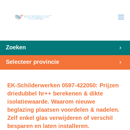
Zoeken
Selecteer provincie
EK-Schilderwerken 0597-422050: Prijzen
driedubbel hr++ berekenen & dikte
isolatiewaarde. Waarom nieuwe
beglazing plaatsen voordelen & nadelen.
Zelf enkel glas verwijderen of verschil
besparen en laten installeren.