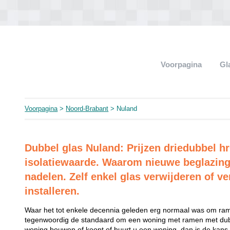
Voorpagina
Gl
Voorpagina
>
Noord-Brabant
> Nuland
Dubbel glas Nuland: Prijzen driedubbel h
isolatiewaarde. Waarom nieuwe beglazing
nadelen. Zelf enkel glas verwijderen of ve
installeren.
Waar het tot enkele decennia geleden erg normaal was om rame
tegenwoordig de standaard om een woning met ramen met dubb
woning bouwen of koopt of huurt u een woning, dan is de kans