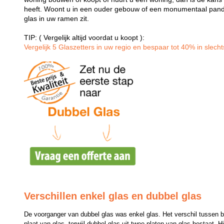
heeft. Woont u in een ouder gebouw of een monumentaal pand
glas in uw ramen zit.
TIP: ( Vergelijk altijd voordat u koopt ):
Vergelijk 5 Glaszetters in uw regio en bespaar tot 40% in slechts
Verschillen enkel glas en dubbel glas
De voorganger van dubbel glas was enkel glas. Het verschil tussen bei
plaat van glas, terwijl dubbel glas uit twee platen van glas bestaat. H