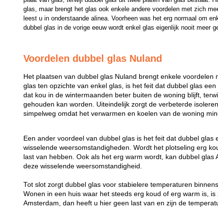
glas, maar brengt het glas ook enkele andere voordelen met zich mee
leest u in onderstaande alinea. Voorheen was het erg normaal om enk
dubbel glas in de vorige eeuw wordt enkel glas eigenlijk nooit meer g
Voordelen dubbel glas Nuland
Het plaatsen van dubbel glas Nuland brengt enkele voordelen 
glas ten opzichte van enkel glas, is het feit dat dubbel glas een
dat kou in de wintermaanden beter buiten de woning blijft, ter
gehouden kan worden. Uiteindelijk zorgt de verbeterde isolere
simpelweg omdat het verwarmen en koelen van de woning mind
Een ander voordeel van dubbel glas is het feit dat dubbel glas
wisselende weersomstandigheden. Wordt het plotseling erg koud
last van hebben. Ook als het erg warm wordt, kan dubbel gl
deze wisselende weersomstandigheid.
Tot slot zorgt dubbel glas voor stabielere temperaturen binne
Wonen in een huis waar het steeds erg koud of erg warm is, is z
Amsterdam, dan heeft u hier geen last van en zijn de temperatu