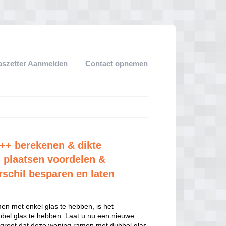
aszetter Aanmelden
Contact opnemen
r++ berekenen & dikte
 plaatsen voordelen &
rschil besparen en laten
n met enkel glas te hebben, is het
el glas te hebben. Laat u nu een nieuwe
 groot dat deze woning ramen met dubbel glas