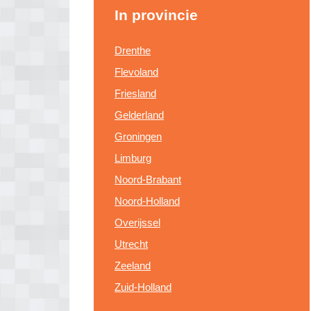
In provincie
Drenthe
Flevoland
Friesland
Gelderland
Groningen
Limburg
Noord-Brabant
Noord-Holland
Overijssel
Utrecht
Zeeland
Zuid-Holland