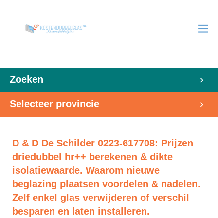
Zoeken
Selecteer provincie
D & D De Schilder 0223-617708: Prijzen
driedubbel hr++ berekenen & dikte
isolatiewaarde. Waarom nieuwe
beglazing plaatsen voordelen & nadelen.
Zelf enkel glas verwijderen of verschil
besparen en laten installeren.