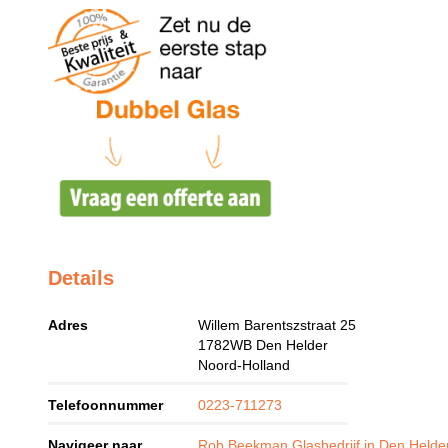
Details
Adres
Willem Barentszstraat 25
1782WB
Den Helder
Noord-Holland
Telefoonnummer
0223-711273
Navigeer naar
Rob Beekman Glasbedrijf in Den Helde