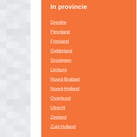
In provincie
Drenthe
Flevoland
Friesland
Gelderland
Groningen
Limburg
Noord-Brabant
Noord-Holland
Overijssel
Utrecht
Zeeland
Zuid-Holland