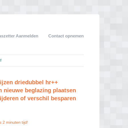
aszetter Aanmelden
Contact opnemen
f
ijzen driedubbel hr++
m nieuwe beglazing plaatsen
ijderen of verschil besparen
 2 minuten tijd!