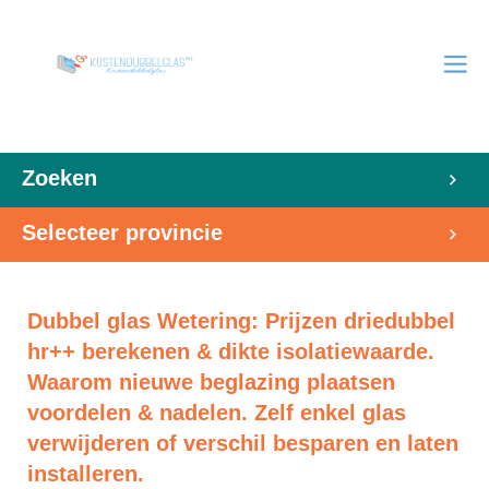
Zoeken
Selecteer provincie
Dubbel glas Wetering: Prijzen driedubbel
hr++ berekenen & dikte isolatiewaarde.
Waarom nieuwe beglazing plaatsen
voordelen & nadelen. Zelf enkel glas
verwijderen of verschil besparen en laten
installeren.