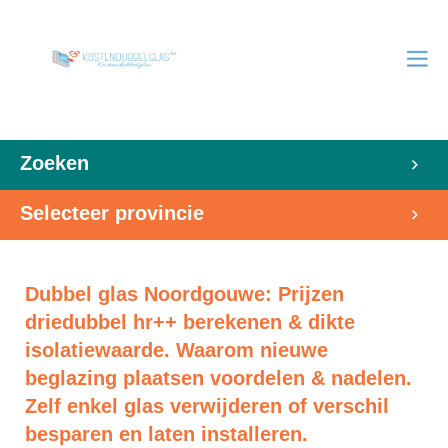
Zoeken
Selecteer provincie
Dubbel glas Noordgouwe: Prijzen
driedubbel hr++ berekenen & dikte
isolatiewaarde. Waarom nieuwe
beglazing plaatsen voordelen & nadelen.
Zelf enkel glas verwijderen of verschil
besparen en laten installeren.