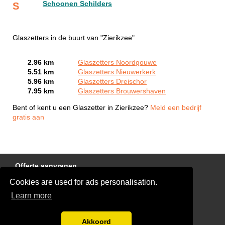
Schoonen Schilders
S
Glaszetters in de buurt van "Zierikzee"
2.96 km
Glaszetters Noordgouwe
5.51 km
Glaszetters Nieuwerkerk
5.96 km
Glaszetters Dreischor
7.95 km
Glaszetters Brouwershaven
Bent of kent u een Glaszetter in Zierikzee?
Meld een bedrijf
gratis aan
Offerte aanvragen
Cookies are used for ads personalisation.
Links
Learn more
Disclaimer
Blog
Akkoord