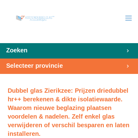
Zoeken
Selecteer provincie
Dubbel glas Zierikzee: Prijzen driedubbel
hr++ berekenen & dikte isolatiewaarde.
Waarom nieuwe beglazing plaatsen
voordelen & nadelen. Zelf enkel glas
verwijderen of verschil besparen en laten
installeren.