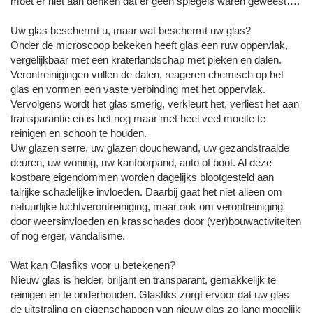
moet er niet aan denken dat er geen spiegels waren geweest….
Uw glas beschermt u, maar wat beschermt uw glas?
Onder de microscoop bekeken heeft glas een ruw oppervlak,
vergelijkbaar met een kraterlandschap met pieken en dalen.
Verontreinigingen vullen de dalen, reageren chemisch op het
glas en vormen een vaste verbinding met het oppervlak.
Vervolgens wordt het glas smerig, verkleurt het, verliest het aan
transparantie en is het nog maar met heel veel moeite te
reinigen en schoon te houden.
Uw glazen serre, uw glazen douchewand, uw gezandstraalde
deuren, uw woning, uw kantoorpand, auto of boot. Al deze
kostbare eigendommen worden dagelijks blootgesteld aan
talrijke schadelijke invloeden. Daarbij gaat het niet alleen om
natuurlijke luchtverontreiniging, maar ook om verontreiniging
door weersinvloeden en krasschades door (ver)bouwactiviteiten
of nog erger, vandalisme.
Wat kan Glasfiks voor u betekenen?
Nieuw glas is helder, briljant en transparant, gemakkelijk te
reinigen en te onderhouden. Glasfiks zorgt ervoor dat uw glas
de uitstraling en eigenschappen van nieuw glas zo lang mogelijk