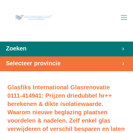
Zoeken
Selecteer provincie
Glasfiks International Glasrenovatie
0111-414941: Prijzen driedubbel hr++
berekenen & dikte isolatiewaarde.
Waarom nieuwe beglazing plaatsen
voordelen & nadelen. Zelf enkel glas
verwijderen of verschil besparen en laten