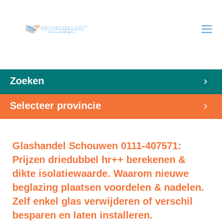
Zoeken
Selecteer provincie
Glashandel Schouwen 0111-407571:
Prijzen driedubbel hr++ berekenen &
dikte isolatiewaarde. Waarom nieuwe
beglazing plaatsen voordelen & nadelen.
Zelf enkel glas verwijderen of verschil
besparen en laten installeren.