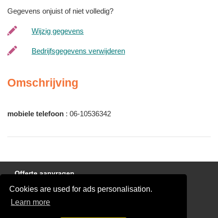
Gegevens onjuist of niet volledig?
Wijzig gegevens
Bedrijfsgegevens verwijderen
Omschrijving
mobiele telefoon
: 06-10536342
Offerte aanvragen
Cookies are used for ads personalisation.
Links
Learn more
Disclaimer