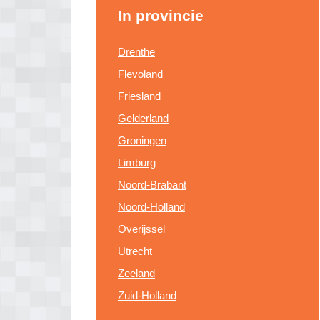
In provincie
Drenthe
Flevoland
Friesland
Gelderland
Groningen
Limburg
Noord-Brabant
Noord-Holland
Overijssel
Utrecht
Zeeland
Zuid-Holland