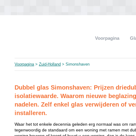
Voorpagina
Gl
Voorpagina
>
Zuid-Holland
> Simonshaven
Dubbel glas Simonshaven: Prijzen driedu
isolatiewaarde. Waarom nieuwe beglazing
nadelen. Zelf enkel glas verwijderen of ve
installeren.
Waar het tot enkele decennia geleden erg normaal was om rame
tegenwoordig de standaard om een woning met ramen met dubb
woning bouwen of koopt of huurt u een woning, dan is de kans