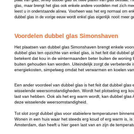
glas, maar brengt het glas ook enkele andere voordelen met zich mee
leest u in onderstaande alinea. Voorheen was het erg normaal om enk
dubbel glas in de vorige eeuw wordt enkel glas eigenlijk nooit meer g
Voordelen dubbel glas Simonshaven
Het plaatsen van dubbel glas Simonshaven brengt enkele voor
dubbel glas ten opzichte van enkel glas, is het feit dat dubbel g
betekent dat kou in de wintermaanden beter buiten de woning b
buiten gehouden kan worden. Uiteindelijk zorgt de verbeterde i
energiekosten, simpelweg omdat het verwarmen en koelen van 
Een ander voordeel van dubbel glas is het feit dat dubbel glas
wisselende weersomstandigheden. Wordt het plotseling erg koud
last van hebben. Ook als het erg warm wordt, kan dubbel gl
deze wisselende weersomstandigheid.
Tot slot zorgt dubbel glas voor stabielere temperaturen binne
Wonen in een huis waar het steeds erg koud of erg warm is, is z
Amsterdam, dan heeft u hier geen last van en zijn de temperatu