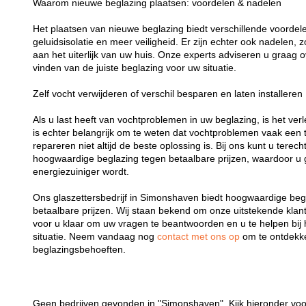
Waarom nieuwe beglazing plaatsen: voordelen & nadelen
Het plaatsen van nieuwe beglazing biedt verschillende voordelen
geluidsisolatie en meer veiligheid. Er zijn echter ook nadelen,
aan het uiterlijk van uw huis. Onze experts adviseren u graag o
vinden van de juiste beglazing voor uw situatie.
Zelf vocht verwijderen of verschil besparen en laten installeren
Als u last heeft van vochtproblemen in uw beglazing, is het verl
is echter belangrijk om te weten dat vochtproblemen vaak een t
repareren niet altijd de beste oplossing is. Bij ons kunt u terech
hoogwaardige beglazing tegen betaalbare prijzen, waardoor u 
energiezuiniger wordt.
Ons glaszettersbedrijf in Simonshaven biedt hoogwaardige begl
betaalbare prijzen. Wij staan bekend om onze uitstekende klant
voor u klaar om uw vragen te beantwoorden en u te helpen bij 
situatie. Neem vandaag nog
contact met ons op
om te ontdekk
beglazingsbehoeften.
Geen bedrijven gevonden in "Simonshaven". Kijk hieronder voo