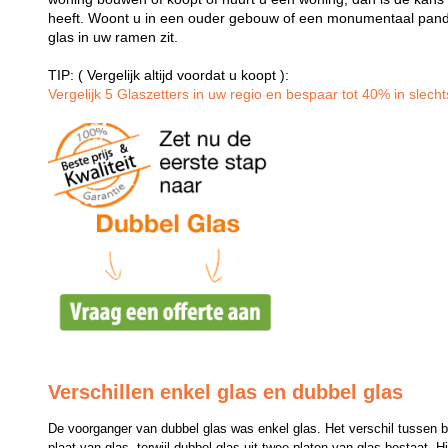
heeft. Woont u in een ouder gebouw of een monumentaal pand
glas in uw ramen zit.
TIP: ( Vergelijk altijd voordat u koopt ):
Vergelijk 5 Glaszetters in uw regio en bespaar tot 40% in slechts
Verschillen enkel glas en dubbel glas
De voorganger van dubbel glas was enkel glas. Het verschil tussen bei
plaat van glas, terwijl dubbel glas uit twee platen van glas bestaat. H