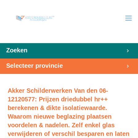
Zoeken
Selecteer provincie
Akker Schilderwerken Van den 06-
12120577: Prijzen driedubbel hr++
berekenen & dikte isolatiewaarde.
Waarom nieuwe beglazing plaatsen
voordelen & nadelen. Zelf enkel glas
verwijderen of verschil besparen en laten