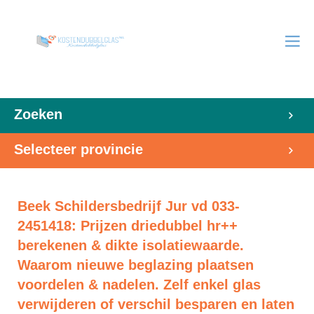
Zoeken
Selecteer provincie
Beek Schildersbedrijf Jur vd 033-
2451418: Prijzen driedubbel hr++
berekenen & dikte isolatiewaarde.
Waarom nieuwe beglazing plaatsen
voordelen & nadelen. Zelf enkel glas
verwijderen of verschil besparen en laten