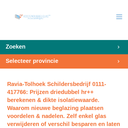
Zoeken
Selecteer provincie
Ravia-Tolhoek Schildersbedrijf 0111-
417766: Prijzen driedubbel hr++
berekenen & dikte isolatiewaarde.
Waarom nieuwe beglazing plaatsen
voordelen & nadelen. Zelf enkel glas
verwijderen of verschil besparen en laten